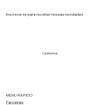
Inscreva-se para receber nossas novidades
Email
*
Sim, aceito receber e-mail de novidades da 
ACIERJ
*
Cadastrar
MENU RÁPIDO
Parceirias