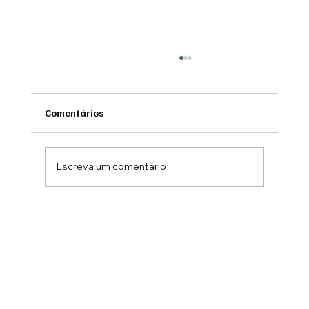
Comentários
Escreva um comentário
ACIERJ se torna apoiadora oficial do
Smart City Expo Curitiba 2026, maior hub
de cidades inteligentes da América
Latina