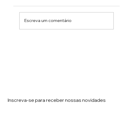
Escreva um comentário
ACIERJ se torna apoiadora oficial do
Smart City Expo Curitiba 2026, maior hub
de cidades inteligentes da América
Latina
Inscreva-se para receber nossas novidades
Email
*